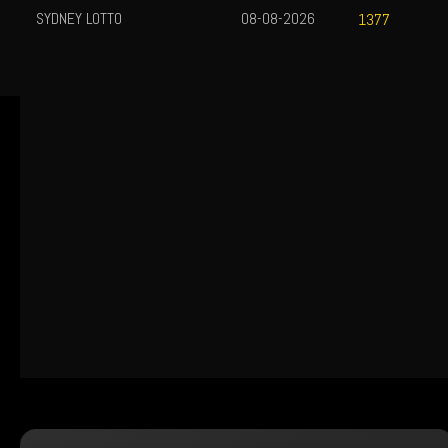
SYDNEY LOTTO
08-08-2026
1377