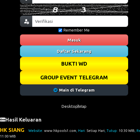
Remember Me
Masuk
Daftar Sekarang
BUKTI WD
GROUP EVENT TELEGRAM
Main di Telegram
Desktop
Wap
Hasil Keluaran
HK SIANG
Website:
www.hkpools1.com
, Hari:
Setiap Hari
, Tutup:
10:30 WIB
, R
11:00 WIB