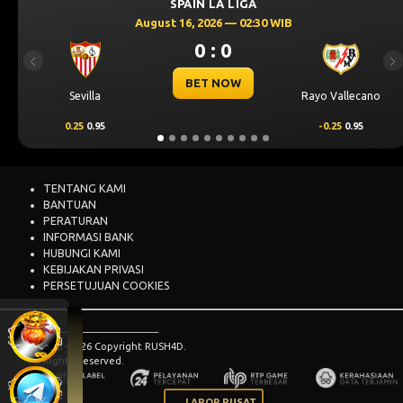
PAIN LA LIGA
SP
16, 2026 — 02:30 WIB
August 16
0 : 0
Previous
Ne
BET NOW
Rayo Vallecano
Alaves
-0.25
0.95
0.00
0.62
TENTANG KAMI
BANTUAN
PERATURAN
INFORMASI BANK
HUBUNGI KAMI
KEBIJAKAN PRIVASI
PERSETUJUAN COOKIES
------------------------------------------------
© 2015 - 2026 Copyright RUSH4D.
All Rights Reserved.
LAPOR PUSAT